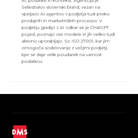
AI, podatke in kontekst. Agentcija je
Sellestialov slovenski brand, vezan na
vpeljavo AI agentov v podjetja tudi preko
prodajnih in marketinških procesov. V
podjetju gradijo z AI odkar se je ChatGPT
pojavil, poznajo vse modele in jih veliko tudi
aktivno uporabljajo. So ISO 27001, kar jim
omogoča sodelovanje z večjimi podjetji,
kjer se daje velik poudarek na varnost
podatkov.