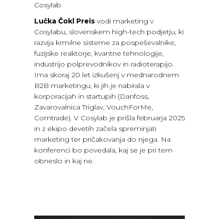
Cosylab
Lučka Čokl Preis
vodi marketing v
Cosylabu, slovenskem high-tech podjetju, ki
razvija krmilne sisteme za pospeševalnike,
fuzijske reaktorje, kvantne tehnologije,
industrijo polprevodnikov in radioterapijo.
Ima skoraj 20 let izkušenj v mednarodnem
B2B marketingu, ki jih je nabirala v
korporacijah in startupih (Danfoss,
Zavarovalnica Triglav, VouchForMe,
Comtrade). V Cosylab je prišla februarja 2025
in z ekipo devetih začela spreminjati
marketing ter pričakovanja do njega. Na
konferenci bo povedala, kaj se je pri tem
obneslo in kaj ne.