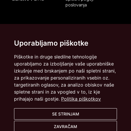
poslovanja
Vsak torek si rezervirajte 5 minut za
Uporabljamo piškotke
marketing
Enkrat na teden vas obveščamo o dogodkih,
uporabnih zapisih in priporočilih.
Piškotke in druge sledilne tehnologije
uporabljamo za izboljšanje vaše uporabniške
PRIJAVA NA E-NOVICE
izkušnje med brskanjem po naši spletni strani,
za prikazovanje personaliziranih vsebin oz.
targetiranih oglasov, za analizo obiskov naše
spletne strani in za vpogled v to, iz kje
prihajajo naši gostje.
Politika piškotkov
SE STRINJAM
Društvo za marketing Slovenije - DMS
ZAVRAČAM