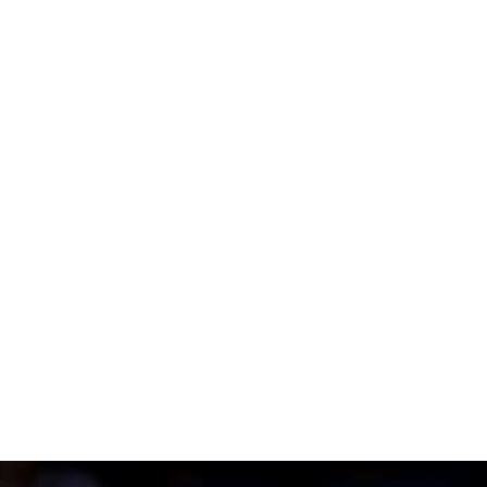
i
Kosilo in mreže
raks, prikazom konkretnih
Družili se bomo z 
podobnimi izzivi ko
okrepčilo med od
Več kot 150 ude
eer" reševanje izzivov
Na enem mestu se bo
konkurenti ...