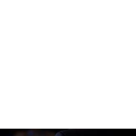
nje
več kot 150 udeleženci, ki se soočajo s
t vi. Za piko na i, vstopnica že vključuje
mori.
ležencev
do zbrani kupci, partnerji, dobavitelji,