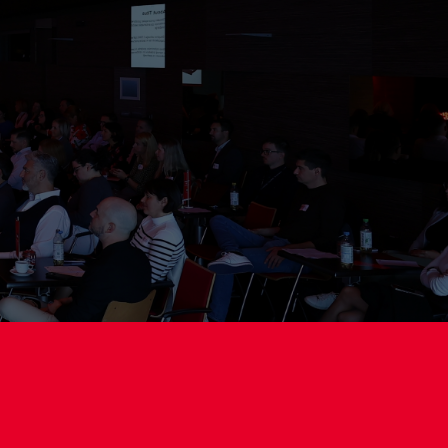
+85
+920
oma